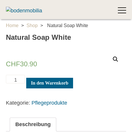
bodenmobilia
40 Jahre
Skip
Home
>
Shop
>
Natural Soap White
to
Natural Soap White
content
CHF
30.90
Natural
In den Warenkorb
Soap
White
Menge
Kategorie:
Pflegeprodukte
Beschreibung