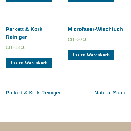
Parkett & Kork
Microfaser-Wischtuch
Reiniger
CHF
20.50
CHF
13.50
In den Warenkorb
In den Warenkorb
Beitrags-
Parkett & Kork Reiniger
Natural Soap
Navigation