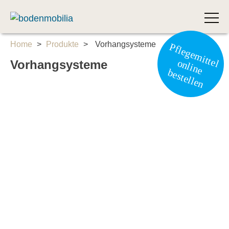
bodenmobilia
40 Jahre
Skip
Home
>
Produkte
>
Vorhangsysteme
Pflegemittel
to
online
Vorhangsysteme
content
bestellen