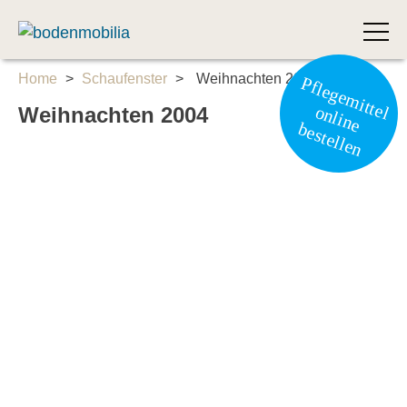
bodenmobilia
40 Jahre
Skip
Home
>
Schaufenster
>
Weihnachten 2004
Pflegemittel
to
online
Weihnachten 2004
content
bestellen