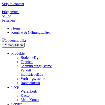
Skip to content
Pflegemittel
online
bestellen
Home
Kontakt & Öffnungszeiten
Primary Menu
bodenmobilia
40 Jahre
Produkte
Bodenbeläge
Teppich
Schmutzfangsysteme
Parkett
Industriebeläge
Vorhangsysteme
Raumakustik
Shop
Warenkorb
Kasse
Mein Konto
Service